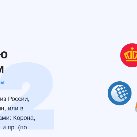
ью
м
ты
из России,
н, или в
ами: Корона,
и пр. (по