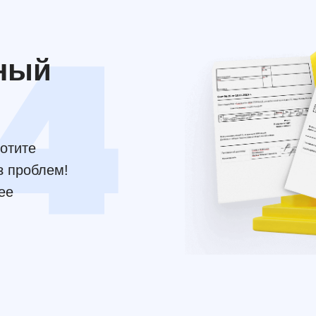
тный
отите
з проблем!
ее