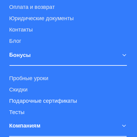
Заявка на выпускников
Проекты от студентов
г. Краснодар, Красная
ул., 118. Территория
коворкинга «Bloks»
2017-2026
Все права
+7 (966) 999-06-85
защищены
Политика конфиденциальности
Контактный центр
Публичный договор (оферта)