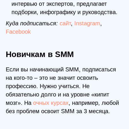
интервью от экспертов, предлагает
подборки, инфографику и руководства.
Java разработчик PRO
С++ разработчик
Куда подписаться:
сайт
,
Instagram
,
Тестирование ПО
Интернет Маркетинг
Facebook
Full Stack разработчик
Python разработчик
Графический дизайн
Python (веб-разработчик)
Веб дизайн
Android разработчик
Новичкам в SMM
СММ специалист
IOS разработчик
Front end разработчик
Авто-тестирование на java
Если вы начинающий SMM, подписаться
3D-моделирование
Java Middle (Spring)
на кого-то – это не значит освоить
профессию. Нужно учиться. Не
О нас
обязательно долго и на уровне «кипит
мозг». На
очных курсах
, например, любой
Истории успеха
без проблем освоит SMM за 3 месяца.
Трудоустройство
Отзывы