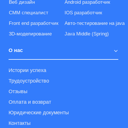
Проекты от студентов
г. Краснодар, Красная
ул., 118. Территория
коворкинга «Bloks»
2017-2026
Все права
+7 (966) 999-06-85
защищены
Политика конфиденциальности
Контактный центр
Публичный договор (оферта)